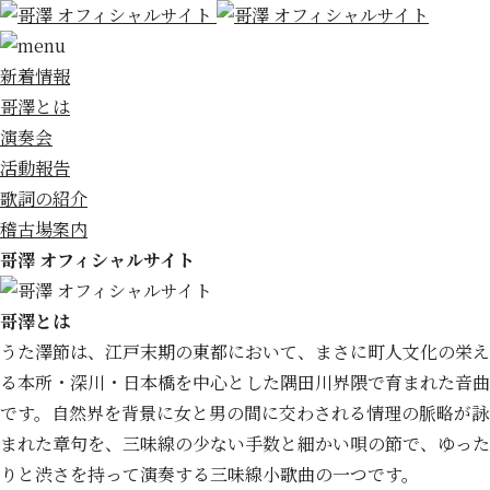
新着情報
哥澤とは
演奏会
活動報告
歌詞の紹介
稽古場案内
哥澤 オフィシャルサイト
哥澤とは
うた澤節は、江戸末期の東都において、まさに町人文化の栄え
る本所・深川・日本橋を中心とした隅田川界隈で育まれた音曲
です。自然界を背景に女と男の間に交わされる情理の脈略が詠
まれた章句を、三味線の少ない手数と細かい唄の節で、ゆった
りと渋さを持って演奏する三味線小歌曲の一つです。